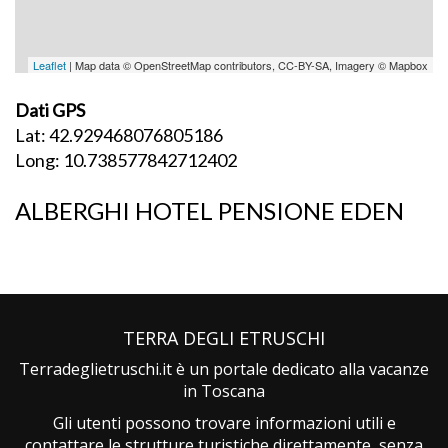
Leaflet
| Map data © OpenStreetMap contributors, CC-BY-SA, Imagery © Mapbox
Dati GPS
Lat: 42.929468076805186
Long: 10.738577842712402
ALBERGHI HOTEL PENSIONE EDEN
TERRA DEGLI ETRUSCHI
Terradeglietruschi.it è un portale dedicato alla vacanze
in Toscana
Gli utenti possono trovare informazioni utili e
contattare le strutture turistiche direttamente, senza