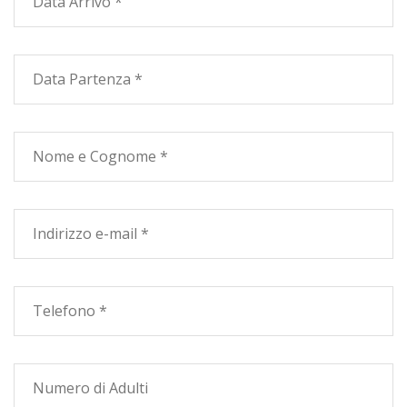
CIN IT053009AID9533IDI